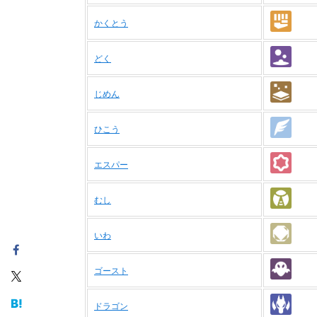
かくとう
どく
じめん
ひこう
エスパー
むし
いわ
ゴースト
ドラゴン