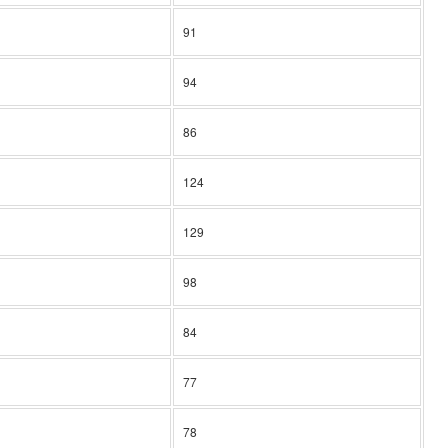
91
94
86
124
129
98
84
77
78