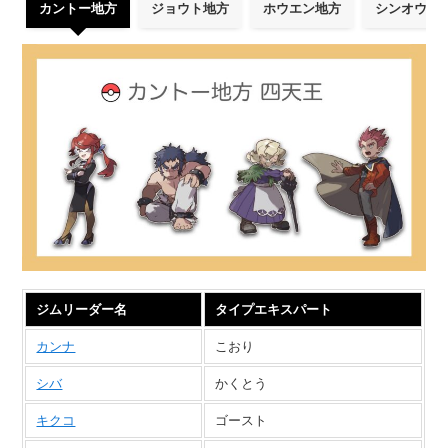
カントー地方
ジョウト地方
ホウエン地方
シンオウ地
ジムリーダー名
タイプエキスパート
カンナ
こおり
シバ
かくとう
キクコ
ゴースト