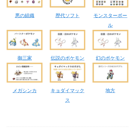
悪の組織
歴代ソフト
モンスターボー
ル
御三家
伝説のポケモン
幻のポケモン
メガシンカ
キョダイマック
地方
ス