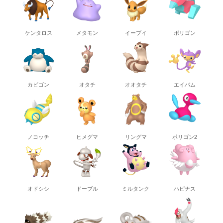
ケンタロス
メタモン
イーブイ
ポリゴン
カビゴン
オタチ
オオタチ
エイパム
ノコッチ
ヒメグマ
リングマ
ポリゴン2
オドシシ
ドーブル
ミルタンク
ハピナス