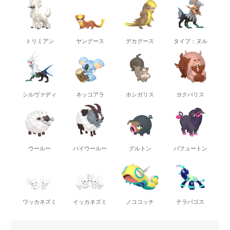
トリミアン
ヤングース
デカグース
タイプ：ヌル
シルヴァディ
ネッコアラ
ホシガリス
ヨクバリス
ウールー
バイウールー
グルトン
パフュートン
ワッカネズミ
イッカネズミ
ノココッチ
テラパゴス