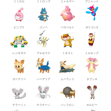
ミミロル
ミミロップ
ニャルマー
ブニャット
ピンプク
ゴンベ
ベロベルト
ポリゴンZ
レジギガス
アルセウス
ミネズミ
ミルホッグ
ヨーテリー
ハーデリア
ムーランド
タブンネ
チラーミィ
チラチーノ
バッフロン
ホルビー