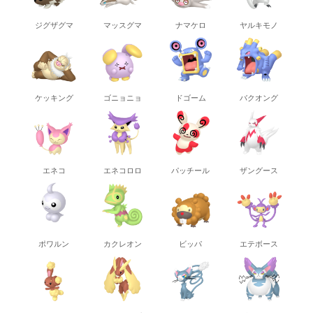
ジグザグマ
マッスグマ
ナマケロ
ヤルキモノ
ケッキング
ゴニョニョ
ドゴーム
バクオング
エネコ
エネコロロ
パッチール
ザングース
ポワルン
カクレオン
ビッパ
エテボース