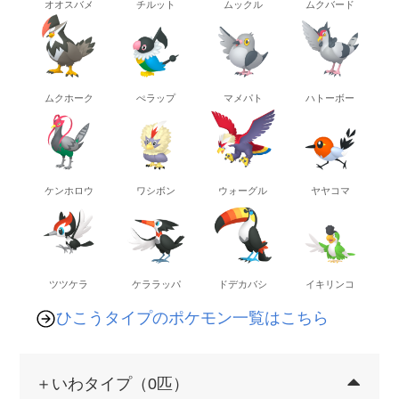
オオスバメ
チルット
ムックル
ムクバード
ムクホーク
ぺラップ
マメパト
ハトーボー
ケンホロウ
ワシボン
ウォーグル
ヤヤコマ
ツツケラ
ケララッパ
ドデカバシ
イキリンコ
ひこうタイプのポケモン一覧はこちら
＋いわタイプ（0匹）