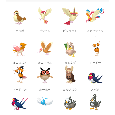
ポッポ
ピジョン
ピジョット
メガピジョッ
ト
オニスズメ
オニドリル
カモネギ
ドードー
ドードリオ
ホーホー
ヨルノズク
スバメ