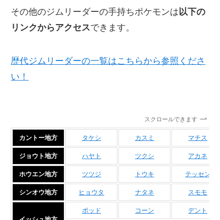
その他のジムリーダーの手持ちポケモンは
以下の
リンクからアクセス
できます。
歴代ジムリーダーの一覧はこちらから参照くださ
い！
スクロールできます
カントー地方
タケシ
カスミ
マチス
ジョウト地方
ハヤト
ツクシ
アカネ
ホウエン地方
ツツジ
トウキ
テッセン
シンオウ地方
ヒョウタ
ナタネ
スモモ
ポッド
コーン
デント
イッシュ地方