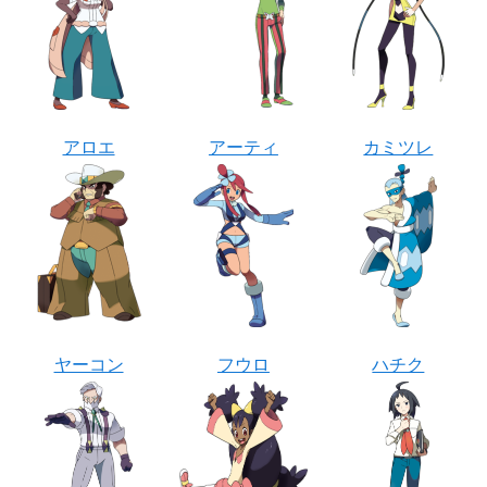
アロエ
アーティ
カミツレ
ヤーコン
フウロ
ハチク