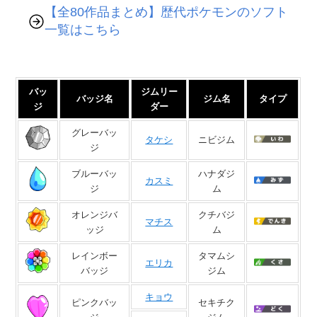
【全80作品まとめ】歴代ポケモンのソフト
一覧はこちら
バッ
ジムリー
バッジ名
ジム名
タイプ
ジ
ダー
グレーバッ
タケシ
ニビジム
ジ
ブルーバッ
ハナダジ
カスミ
ジ
ム
オレンジバ
クチバジ
マチス
ッジ
ム
レインボー
タマムシ
エリカ
バッジ
ジム
キョウ
ピンクバッ
セキチク