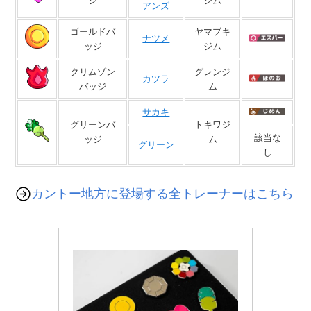
ジ
ジム
アンズ
ゴールドバ
ヤマブキ
ナツメ
ッジ
ジム
クリムゾン
グレンジ
カツラ
バッジ
ム
サカキ
グリーンバ
トキワジ
該当な
ッジ
ム
グリーン
し
カントー地方に登場する全トレーナーはこちら