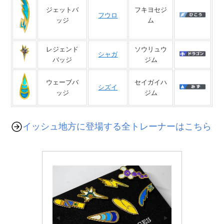
ジェットバ
フキヨセジ
フウロ
ッジ
ム
レジェンド
ソウリュウ
シャガ
バッジ
ジム
ウェーブバ
セイガイハ
シズイ
ッジ
ジム
イッシュ地方に登場する全トレーナーはこちら