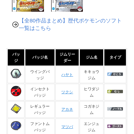
【全80作品まとめ】歴代ポケモンのソフト
一覧はこちら
バッ
ジムリー
バッジ名
ジム名
タイプ
ジ
ダー
ウイングバ
キキョウ
ハヤト
ッジ
ジム
インセクト
ヒワダジ
ツクシ
バッジ
ム
レギュラー
コガネジ
アカネ
バッジ
ム
ファントム
エンジュ
マツバ
バッジ
ジム