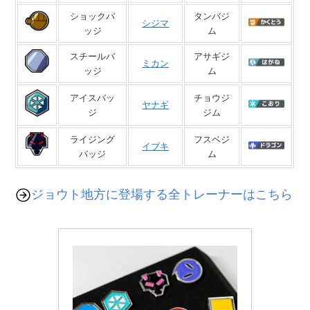
ショックバ
タンバジ
シジマ
ッジ
ム
スチールバ
アサギジ
ミカン
ッジ
ム
アイスバッ
チョウジ
ヤナギ
ジ
ジム
ライジング
フスベジ
イブキ
バッジ
ム
ジョウト地方に登場する全トレーナーはこちら