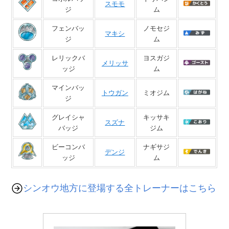
スモモ
ジ
ム
フェンバッ
ノモセジ
マキシ
ジ
ム
レリックバ
ヨスガジ
メリッサ
ッジ
ム
マインバッ
トウガン
ミオジム
ジ
グレイシャ
キッサキ
スズナ
バッジ
ジム
ビーコンバ
ナギサジ
デンジ
ッジ
ム
シンオウ地方に登場する全トレーナーはこちら