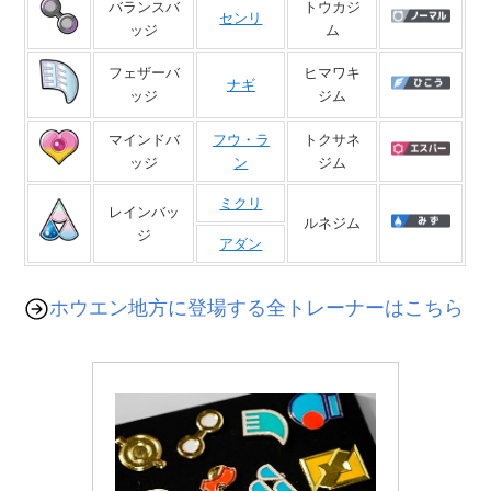
バランスバ
トウカジ
センリ
ッジ
ム
フェザーバ
ヒマワキ
ナギ
ッジ
ジム
マインドバ
フウ・ラ
トクサネ
ッジ
ン
ジム
ミクリ
レインバッ
ルネジム
ジ
アダン
ホウエン地方に登場する全トレーナーはこちら