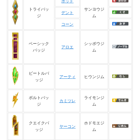
ポッド
トライバッ
サンヨウジ
デント
ジ
ム
コーン
ベーシック
シッポウジ
アロエ
バッジ
ム
ビートルバ
アーティ
ヒウンジム
ッジ
ボルトバッ
ライモンジ
カミツレ
ジ
ム
クエイクバ
ホドモエジ
ヤーコン
ッジ
ム