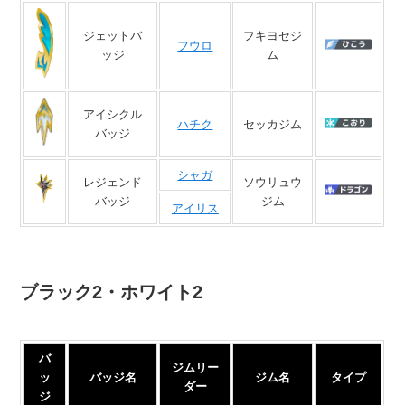
ジェットバ
フキヨセジ
フウロ
ッジ
ム
アイシクル
ハチク
セッカジム
バッジ
シャガ
レジェンド
ソウリュウ
バッジ
ジム
アイリス
ブラック2・ホワイト2
バ
ジムリー
ッ
バッジ名
ジム名
タイプ
ダー
ジ