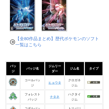
【全80作品まとめ】歴代ポケモンのソフト
一覧はこちら
バッ
ジムリー
バッジ名
ジム名
タイプ
ジ
ダー
コールバッ
クロガネ
ヒョウタ
ジ
ジム
フォレスト
ハクタイ
ナタネ
バッジ
ジム
コボルバッ
トリバジ