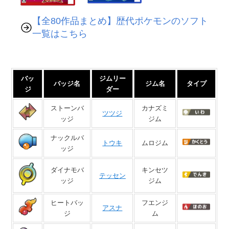
【全80作品まとめ】歴代ポケモンのソフト
一覧はこちら
バッ
ジムリー
バッジ名
ジム名
タイプ
ジ
ダー
ストーンバ
カナズミ
ツツジ
ッジ
ジム
ナックルバ
トウキ
ムロジム
ッジ
ダイナモバ
キンセツ
テッセン
ッジ
ジム
ヒートバッ
フエンジ
アスナ
ジ
ム