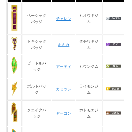
ベーシック
ヒオウギジ
チェレン
バッジ
ム
トキシック
タチワキジ
ホミカ
バッジ
ム
ビートルバ
アーティ
ヒウンジム
ッジ
ボルトバッ
ライモンジ
カミツレ
ジ
ム
クエイクバ
ホドモエジ
ヤーコン
ッジ
ム