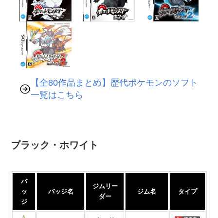
【全80作品まとめ】歴代ポケモンのソフト
一覧はこちら
ブラック・ホワイト
バ
ジムリー
ッ
バッジ名
ジム名
タイプ
ダー
ジ