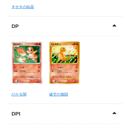
きせきの結晶
DP
ひかる闇
破空の激闘
DPt