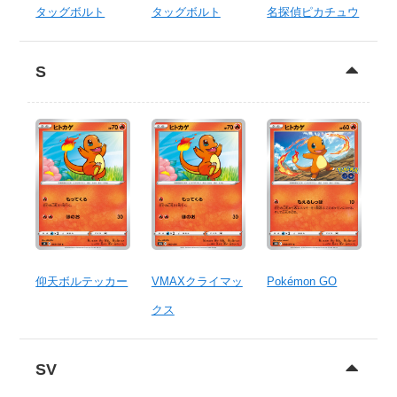
タッグボルト
タッグボルト
名探偵ピカチュウ
S
仰天ボルテッカー
VMAXクライマッ
Pokémon GO
クス
SV