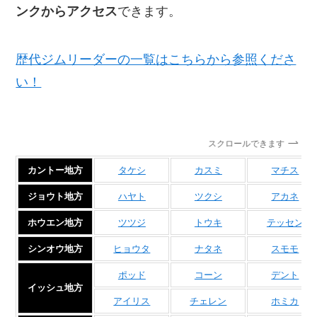
ンクからアクセス
できます。
歴代ジムリーダーの一覧はこちらから参照くださ
い！
スクロールできます
カントー地方
タケシ
カスミ
マチス
ジョウト地方
ハヤト
ツクシ
アカネ
ホウエン地方
ツツジ
トウキ
テッセン
シンオウ地方
ヒョウタ
ナタネ
スモモ
ポッド
コーン
デント
イッシュ地方
アイリス
チェレン
ホミカ