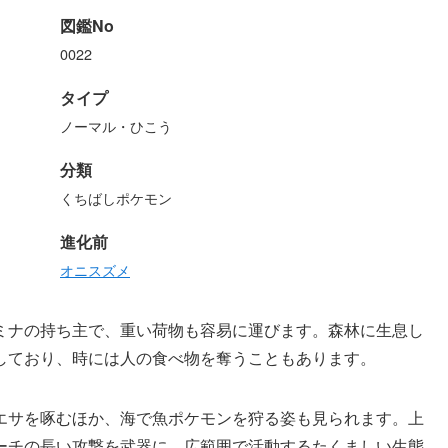
図鑑No
0022
タイプ
ノーマル・ひこう
分類
くちばしポケモン
進化前
オニスズメ
ミナの持ち主で、重い荷物も容易に運びます。森林に生息し
しており、時には人の食べ物を奪うこともあります。
エサを啄むほか、海で魚ポケモンを狩る姿も見られます。上
ーチの長い攻撃を武器に、広範囲で活動するたくましい生態