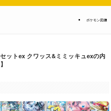
ポケモン図鑑
セットex クワッス&ミミッキュexの内
カ】
。