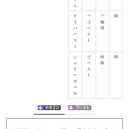
ん
※1
※1
テ
80
ラ
ゴ
物
バ
ー
理
ー
ス
ス
ト
ト
シ
ゴ
特
90
ャ
ー
殊
ド
ス
ー
ト
ボ
ー
ル