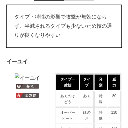
タイプ・特性の影響で攻撃が無効になら
ず、半減されるタイプも少ないため技の通
りが良くなりやすい
イーユイ
タイプ一
タイ
分
威
致技
プ
類
力
あくのは
あく
特
80
どう
殊
オーバー
ほの
特
130
ヒート
お
殊