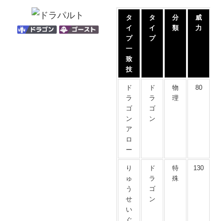
タ
タ
分
威
イ
イ
類
力
プ
プ
一
致
技
ド
ド
物
80
ラ
ラ
理
ゴ
ゴ
ン
ン
ア
ロ
ー
り
ド
特
130
ゅ
ラ
殊
う
ゴ
せ
ン
い
ぐ