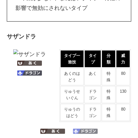
影響で無効にされないタイプ
サザンドラ
タイプ一
タイ
分
威
致技
プ
類
力
あくのは
あく
特
80
どう
殊
りゅうせ
ドラ
特
130
いぐん
ゴン
殊
りゅうの
ドラ
特
80
はどう
ゴン
殊