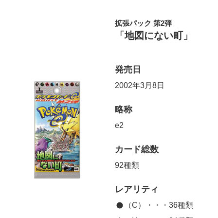
拡張パック 第2弾
「地図にない町」
発売日
2002年3月8日
略称
e2
カード総数
92種類
レアリティ
（C）・・・36種類