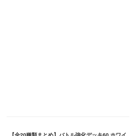
【全20種類まとめ】バトル強化デッキ60 ホワイ