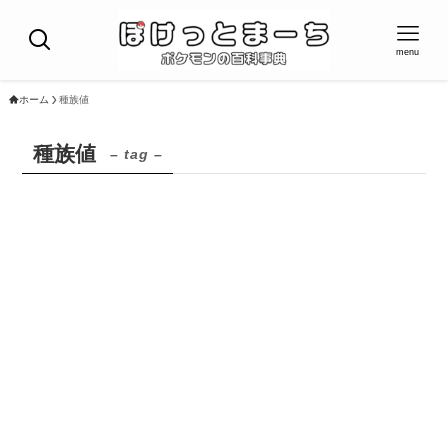
menu
ホーム
種族値
種族値
– tag –